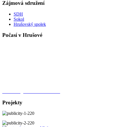
Zájmová sdružení
SDH
Sokol
Hrušovský spolek
Počasí v Hrušové
Meteorologická stanice Hrušová
Projekty