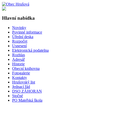
Hlavní nabídka
Novinky
Povinné informace
Úřední deska
Rozpočet
Usnesení
Elektronická podatelna
Rozhlas
Adresář
Historie
Obecní knihovna
Fotogalerie
Kontakty
Hrušovský list
Jednací řád
DSO ZÁHORAN
Stočné
PO Mateřská škola