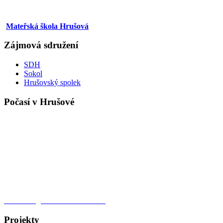
Mateřská škola Hrušová
Zájmová sdružení
SDH
Sokol
Hrušovský spolek
Počasí v Hrušové
Meteorologická stanice Hrušová
Projekty