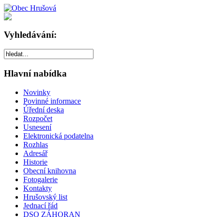
Vyhledávání:
Hlavní nabídka
Novinky
Povinné informace
Úřední deska
Rozpočet
Usnesení
Elektronická podatelna
Rozhlas
Adresář
Historie
Obecní knihovna
Fotogalerie
Kontakty
Hrušovský list
Jednací řád
DSO ZÁHORAN