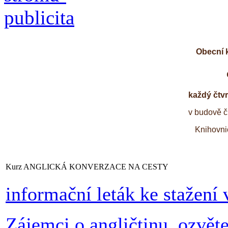
Obecní 
každý čtvr
v budově č.
Knihovni
Kurz ANGLICKÁ KONVERZACE NA CESTY
informační leták ke stažení
Zájemci o angličtinu, ozvěte