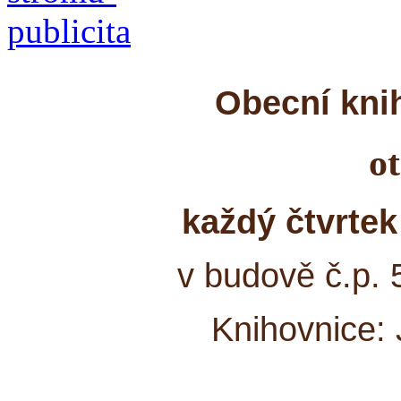
Obecní kni
o
každý čtvrtek
v budově č.p. 
Knihovnice: