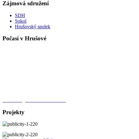
Zájmová sdružení
SDH
Sokol
Hrušovský spolek
Počasí v Hrušové
Meteorologická stanice Hrušová
Projekty