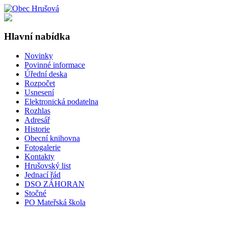
Hlavní nabídka
Novinky
Povinné informace
Úřední deska
Rozpočet
Usnesení
Elektronická podatelna
Rozhlas
Adresář
Historie
Obecní knihovna
Fotogalerie
Kontakty
Hrušovský list
Jednací řád
DSO ZÁHORAN
Stočné
PO Mateřská škola