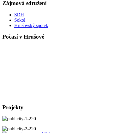
Zájmová sdružení
SDH
Sokol
Hrušovský spolek
Počasí v Hrušové
Meteorologická stanice Hrušová
Projekty