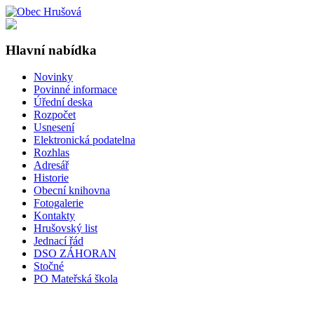
Hlavní nabídka
Novinky
Povinné informace
Úřední deska
Rozpočet
Usnesení
Elektronická podatelna
Rozhlas
Adresář
Historie
Obecní knihovna
Fotogalerie
Kontakty
Hrušovský list
Jednací řád
DSO ZÁHORAN
Stočné
PO Mateřská škola