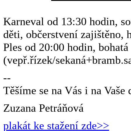
Karneval od 13:30 hodin, s
děti, občerstvení zajištěno,
Ples od 20:00 hodin, bohatá
(vepř.řízek/sekaná+bramb.salá
--
Těšíme se na Vás i na Vaše d
Zuzana Petráňová
plakát ke stažení zde>>