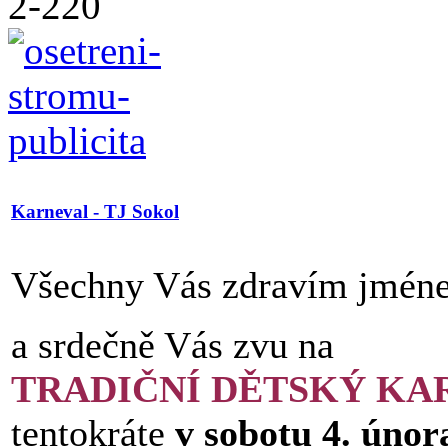
Karneval - TJ Sokol
Všechny Vás zdravím jmén
a srdečně Vás zvu na
TRADIČNÍ DĚTSKÝ KA
tentokráte
v sobotu 4. únor