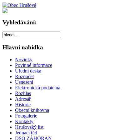
Vyhledávání:
Hlavní nabídka
Novinky
Povinné informace
Úřední deska
Rozpočet
Usnesení
Elektronická podatelna
Rozhlas
Adresář
Historie
Obecní knihovna
Fotogalerie
Kontakty
Hrušovský list
Jednací řád
DSO ZÁHORAN