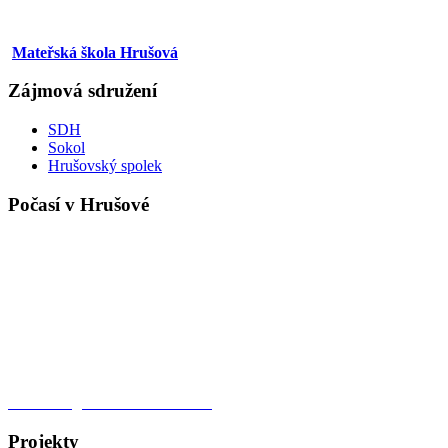
Mateřská škola Hrušová
Zájmová sdružení
SDH
Sokol
Hrušovský spolek
Počasí v Hrušové
Meteorologická stanice Hrušová
Projekty