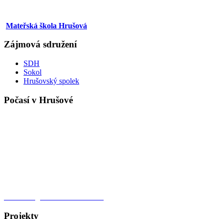
Mateřská škola Hrušová
Zájmová sdružení
SDH
Sokol
Hrušovský spolek
Počasí v Hrušové
Meteorologická stanice Hrušová
Projekty