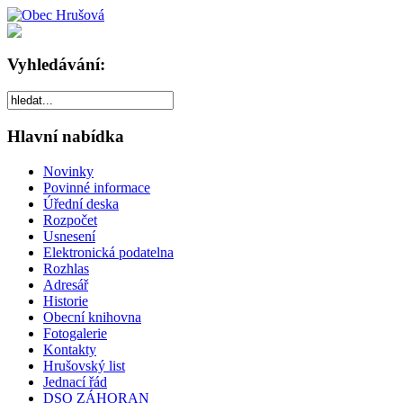
Vyhledávání:
Hlavní nabídka
Novinky
Povinné informace
Úřední deska
Rozpočet
Usnesení
Elektronická podatelna
Rozhlas
Adresář
Historie
Obecní knihovna
Fotogalerie
Kontakty
Hrušovský list
Jednací řád
DSO ZÁHORAN