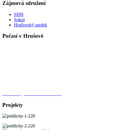
Zájmová sdružení
SDH
Sokol
Hrušovský spolek
Počasí v Hrušové
Meteorologická stanice Hrušová
Projekty