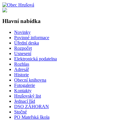
Hlavní nabídka
Novinky
Povinné informace
Úřední deska
Rozpočet
Usnesení
Elektronická podatelna
Rozhlas
Adresář
Historie
Obecní knihovna
Fotogalerie
Kontakty
Hrušovský list
Jednací řád
DSO ZÁHORAN
Stočné
PO Mateřská škola